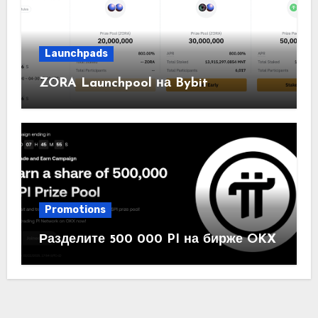
Launchpads
ZORA Launchpool на Bybit
Promotions
Разделите 500 000 PI на бирже OKX