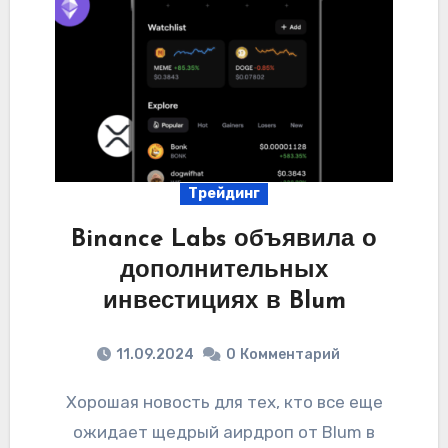
Трейдинг
Binance Labs объявила о
дополнительных
инвестициях в Blum
11.09.2024
0
Комментарий
Хорошая новость для тех, кто все еще
ожидает щедрый аирдроп от Blum в