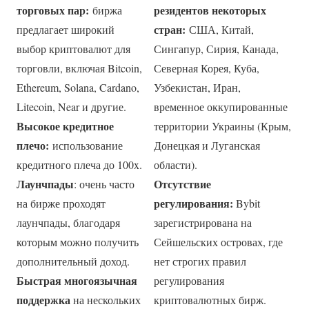
торговых пар:
резидентов некоторых
биржа
стран:
предлагает широкий
США, Китай,
выбор криптовалют для
Сингапур, Сирия, Канада,
торговли, включая Bitcoin,
Северная Корея, Куба,
Ethereum, Solana, Cardano,
Узбекистан, Иран,
Litecoin, Near и другие.
временное оккупированные
Высокое кредитное
территории Украины (Крым,
плечо:
использование
Донецкая и Луганская
кредитного плеча до 100x.
области).
Лаунчпады
Отсутствие
: очень часто
регулирования:
на бирже проходят
Bybit
лаунчпады, благодаря
зарегистрирована на
которым можно получить
Сейшельских островах, где
дополнительный доход.
нет строгих правил
Быстрая многоязычная
регулирования
поддержка
на нескольких
криптовалютных бирж.